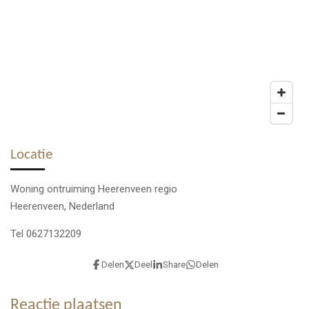
Locatie
Woning ontruiming Heerenveen regio
Heerenveen, Nederland
Tel 0
627132209
Delen
Deel
Share
Delen
Reactie plaatsen