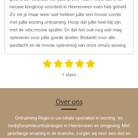
nieuwe kringloop voordeel in Heerenveen even heb gebeld.
Zo zie je maar weer wat hebben jullie een mooie combi
met jullie woning ontruiming. Hoop dat jullie heel blij zijn
met de vele mooie spullen. En dat het ook nog wat mag
opleveren voor jullie goede doelen. Bedankt voor alle
aandacht en de mooie oplevering van onze oma's woning.
1
2
3
4
5
S
R
t
a
s
s
s
s
s
e
1 stem
t
m
t
t
t
t
t
m
i
e
e
e
e
e
e
n
n
r
r
r
r
r
g
Over ons
:
r
r
r
r
5
Ontruiming Regio is uw lokale specialist in woning- en
e
e
e
e
s
bedrijfsruimteontruimingen in Heerenveen en omgeving. Met
n
n
n
n
t
jarenlange ervaring in de branche, zorgen wij voor een vlot en